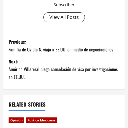
Subscriber
View All Posts
P
Previous:
o
Familia de Ovidio N. viaja a EE.UU. en medio de negociaciones
s
Next:
Américo Villarreal niega cancelación de visa por investigaciones
t
en EE.UU.
n
a
RELATED STORIES
v
i
Opinión
Política Mexicana