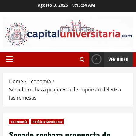
Skip
agosto 3, 2026
9:15:25 AM
to
content
VER VIDEO
Primary
Menu
Home
Economía
Senado rechaza propuesta de impuesto del 5% a
las remesas
Economía
Política Mexicana
Senado rechaza propuesta de