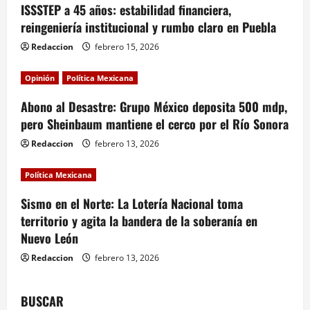
ISSSTEP a 45 años: estabilidad financiera,
g
reingeniería institucional y rumbo claro en Puebla
a
Redaccion
febrero 15, 2026
t
Opinión
Política Mexicana
i
Abono al Desastre: Grupo México deposita 500 mdp,
pero Sheinbaum mantiene el cerco por el Río Sonora
o
Redaccion
febrero 13, 2026
n
Política Mexicana
Sismo en el Norte: La Lotería Nacional toma
territorio y agita la bandera de la soberanía en
Nuevo León
Redaccion
febrero 13, 2026
BUSCAR