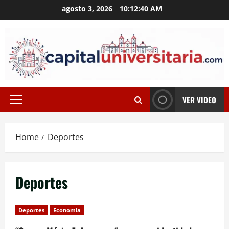
Skip
agosto 3, 2026
10:12:40 AM
to
content
VER VIDEO
Primary
Menu
Home
Deportes
Deportes
Deportes
Economía