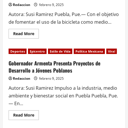
Jóvenes!
Redaccion
febrero 9, 2025
Autora: Susi Ramirez Puebla, Pue.— Con el objetivo
de fomentar el uso de la bicicleta como medio...
Read
Read More
more
about
Gobierno
de
Deportes
Epicentro
Estilo de Vida
Política Mexicana
Viral
Puebla
busca
unificar
Gobernador Armenta Presenta Proyectos de
ciclovías
Desarrollo a Jóvenes Poblanos
en
la
zona
Redaccion
febrero 9, 2025
metropolitana
Autora: Susi Ramirez Impulso a la industria, medio
ambiente y bienestar social en Puebla Puebla, Pue.
— En...
Read
Read More
more
about
Gobernador