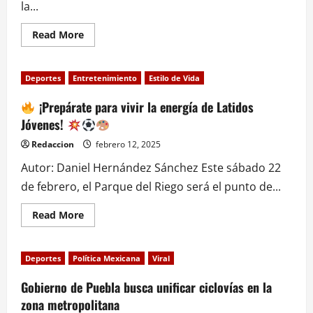
la...
Read
Read More
more
about
América
vs.
Deportes
Entretenimiento
Estilo de Vida
Toluca:
Fechas
y
¡Prepárate para vivir la energía de Latidos
horarios
Jóvenes!
oficiales
para
la
Redaccion
febrero 12, 2025
gran
final
Autor: Daniel Hernández Sánchez Este sábado 22
del
Clausura
de febrero, el Parque del Riego será el punto de...
2025
Read
Read More
more
about
¡Prepárate
Deportes
Política Mexicana
Viral
para
vivir
la
Gobierno de Puebla busca unificar ciclovías en la
energía
zona metropolitana
de
Latidos