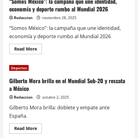
“Somos México”: la campaña que une identidad,
economía y deporte rumbo al Mundial 2026
Redaccion
noviembre 28, 2025
“Somos México”: la campaña que une identidad,
economía y deporte rumbo al Mundial 2026
Read
Read More
more
about
“Somos
México”:
Deportes
la
campaña
que
Gilberto Mora brilla en el Mundial Sub-20 y rescata
une
a México
identidad,
economía
y
Redaccion
octubre 2, 2025
deporte
rumbo
Gilberto Mora brilla: doblete y empate ante
al
Mundial
España.
2026
Read
Read More
more
about