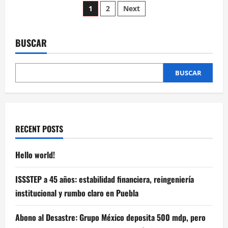
Paginación
Armenta
1
2
Next
Presenta
Proyectos
de
de
Desarrollo
a
BUSCAR
entradas
Jóvenes
Poblanos
BUSCAR
RECENT POSTS
Hello world!
ISSSTEP a 45 años: estabilidad financiera, reingeniería
institucional y rumbo claro en Puebla
Abono al Desastre: Grupo México deposita 500 mdp, pero