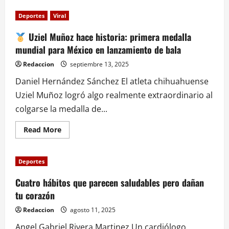
Gilberto
Mora
Deportes
Viral
brilla
en
el
Uziel Muñoz hace historia: primera medalla
Mundial
mundial para México en lanzamiento de bala
Sub-
20
y
Redaccion
septiembre 13, 2025
rescata
a
Daniel Hernández Sánchez El atleta chihuahuense
México
Uziel Muñoz logró algo realmente extraordinario al
colgarse la medalla de...
Read
Read More
more
about
Uziel
Deportes
Muñoz
hace
historia:
Cuatro hábitos que parecen saludables pero dañan
primera
tu corazón
medalla
mundial
para
Redaccion
agosto 11, 2025
México
en
Angel Gabriel Rivera Martinez Un cardiólogo