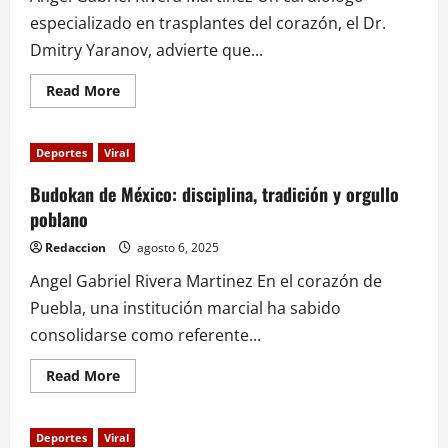
lanzamiento
de
especializado en trasplantes del corazón, el Dr.
bala
Dmitry Yaranov, advierte que...
Read
Read More
more
about
Cuatro
hábitos
Deportes
Viral
que
parecen
saludables
Budokan de México: disciplina, tradición y orgullo
pero
poblano
dañan
tu
corazón
Redaccion
agosto 6, 2025
Angel Gabriel Rivera Martinez En el corazón de
Puebla, una institución marcial ha sabido
consolidarse como referente...
Read
Read More
more
about
Budokan
de
Deportes
Viral
México: