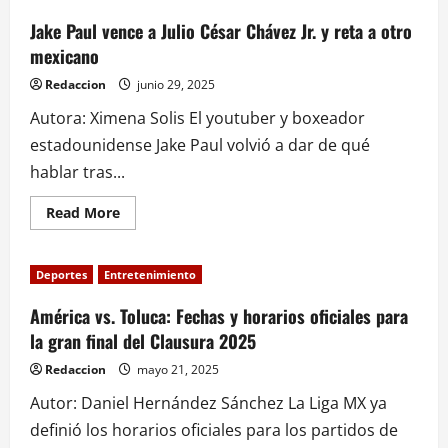
disciplina,
tradición
Jake Paul vence a Julio César Chávez Jr. y reta a otro
y
mexicano
orgullo
poblano
Redaccion
junio 29, 2025
Autora: Ximena Solis El youtuber y boxeador
estadounidense Jake Paul volvió a dar de qué
hablar tras...
Read
Read More
more
about
Jake
Paul
Deportes
Entretenimiento
vence
a
Julio
América vs. Toluca: Fechas y horarios oficiales para
César
la gran final del Clausura 2025
Chávez
Jr.
y
Redaccion
mayo 21, 2025
reta
a
Autor: Daniel Hernández Sánchez La Liga MX ya
otro
mexicano
definió los horarios oficiales para los partidos de