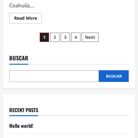
Coahuila,...
Read
Read More
more
about
Coahuila
Paginación
instala
1
2
3
4
Next
el
Comité
de
Promotor
de
Inversiones
BUSCAR
entradas
con
visión
estratégica
para
BUSCAR
México
RECENT POSTS
Hello world!