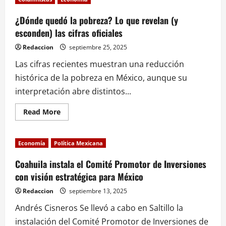
El
espejismo
del
¿Dónde quedó la pobreza? Lo que revelan (y
empleo
esconden) las cifras oficiales
en
México
Redaccion
septiembre 25, 2025
Las cifras recientes muestran una reducción
histórica de la pobreza en México, aunque su
interpretación abre distintos...
Read
Read More
more
about
¿Dónde
quedó
Economía
Política Mexicana
la
pobreza?
Lo
Coahuila instala el Comité Promotor de Inversiones
que
con visión estratégica para México
revelan
(y
esconden)
Redaccion
septiembre 13, 2025
las
cifras
Andrés Cisneros Se llevó a cabo en Saltillo la
oficiales
instalación del Comité Promotor de Inversiones de