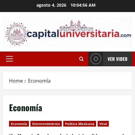
Skip
agosto 4, 2026
10:04:56 AM
to
content
VER VIDEO
Primary
Menu
Home
Economía
Economía
Economía
Entretenimiento
Política Mexicana
Viral