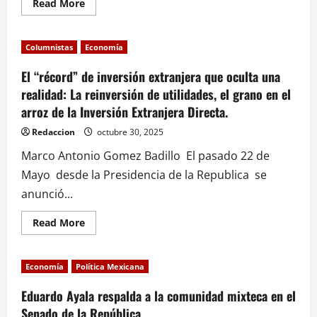
Read
Read More
more
about
“Somos
México”:
Columnistas
Economía
la
campaña
que
El “récord” de inversión extranjera que oculta una
une
realidad: La reinversión de utilidades, el grano en el
identidad,
economía
arroz de la Inversión Extranjera Directa.
y
deporte
rumbo
Redaccion
octubre 30, 2025
al
Mundial
Marco Antonio Gomez Badillo El pasado 22 de
2026
Mayo desde la Presidencia de la Republica se
anunció...
Read
Read More
more
about
El
“récord”
Economía
Política Mexicana
de
inversión
extranjera
Eduardo Ayala respalda a la comunidad mixteca en el
que
Senado de la República
oculta