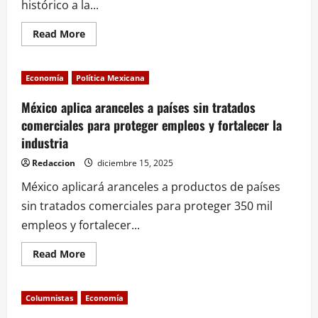
histórico a la...
Read
Read More
more
about
Plan
de
Economía
Política Mexicana
inversión
en
infraestructura:
México aplica aranceles a países sin tratados
el
comerciales para proteger empleos y fortalecer la
impulso
económico
industria
con
bienestar
que
Redaccion
diciembre 15, 2025
busca
redefinir
México aplicará aranceles a productos de países
el
desarrollo
sin tratados comerciales para proteger 350 mil
de
México
empleos y fortalecer...
Read
Read More
more
about
México
aplica
Columnistas
Economía
aranceles
a