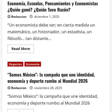
países
Economía, Escuelas, Pensamientos y Economistas
sin
¿Quién ganó? ¿Quién Tuvo Razón?
tratados
comerciales
para
Redaccion
diciembre 1, 2025
proteger
empleos
“Un economista debe ser; en cierta medida un
y
fortalecer
matemático, un historiador, un estadista, un
la
industria
filósofo... tan distante...
Read
Read More
more
about
Economía,
Escuelas,
Deportes
Economía
Pensamientos
y
Economistas
“Somos México”: la campaña que une identidad,
¿Quién
economía y deporte rumbo al Mundial 2026
ganó?
¿Quién
Tuvo
Redaccion
noviembre 28, 2025
Razón?
“Somos México”: la campaña que une identidad,
economía y deporte rumbo al Mundial 2026