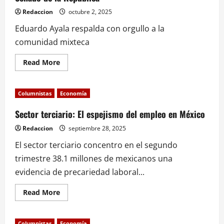
una
realidad:
Redaccion
octubre 2, 2025
La
reinversión
Eduardo Ayala respalda con orgullo a la
de
utilidades,
comunidad mixteca
el
grano
en
Read
Read More
el
more
arroz
about
de
Eduardo
la
Ayala
Inversión
Columnistas
Economía
respalda
Extranjera
a
Directa.
la
Sector terciario: El espejismo del empleo en México
comunidad
mixteca
Redaccion
septiembre 28, 2025
en
el
El sector terciario concentro en el segundo
Senado
de
trimestre 38.1 millones de mexicanos una
la
República
evidencia de precariedad laboral...
Read
Read More
more
about
Sector
terciario:
Columnistas
Economía