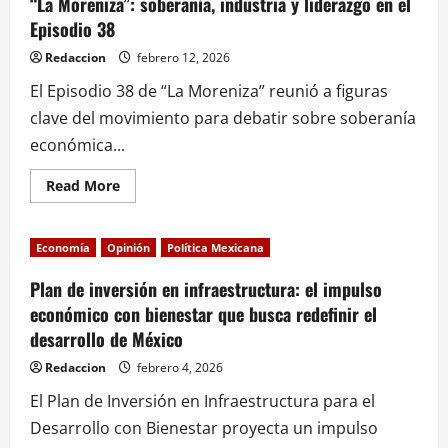
“La Moreniza”: soberanía, industria y liderazgo en el
Episodio 38
Redaccion
febrero 12, 2026
El Episodio 38 de “La Moreniza” reunió a figuras
clave del movimiento para debatir sobre soberanía
económica...
Read
Read More
more
about
“La
Moreniza”:
Economía
Opinión
Política Mexicana
soberanía,
industria
y
Plan de inversión en infraestructura: el impulso
liderazgo
económico con bienestar que busca redefinir el
en
el
desarrollo de México
Episodio
38
Redaccion
febrero 4, 2026
El Plan de Inversión en Infraestructura para el
Desarrollo con Bienestar proyecta un impulso