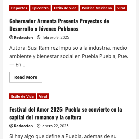
Deportes
Epicentro
Estilo de Vida
Política Mexicana
Viral
¡Gran
inauguración
del
Gobernador Armenta Presenta Proyectos de
Festival
Desarrollo a Jóvenes Poblanos
del
Amor
en
Redaccion
febrero 9, 2025
Puebla!
Autora: Susi Ramirez Impulso a la industria, medio
ambiente y bienestar social en Puebla Puebla, Pue.
— En...
Read
Read More
more
about
Gobernador
Armenta
Estilo de Vida
Viral
Presenta
Proyectos
de
Festival del Amor 2025: Puebla se convierte en la
Desarrollo
capital del romance y la cultura
a
Jóvenes
Poblanos
Redaccion
enero 22, 2025
Si hay algo que define a Puebla, además de su