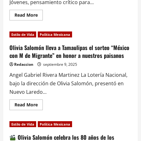
Jóvenes, pensamiento crítico para...
históricos
Read
Read More
more
about
Voces
Estilo de Vida
Política Mexicana
Jóvenes:
Puebla
vive
Olivia Salomón lleva a Tamaulipas el sorteo “México
un
con M de Migrante” en honor a nuestros paisanos
debate
universitario
de
Redaccion
septiembre 9, 2025
alto
nivel
Angel Gabriel Rivera Martinez La Lotería Nacional,
bajo la dirección de Olivia Salomón, presentó en
Nuevo Laredo...
Read
Read More
more
about
Olivia
Salomón
Estilo de Vida
Política Mexicana
lleva
a
Tamaulipas
Olivia Salomón celebra los 80 años de los
el