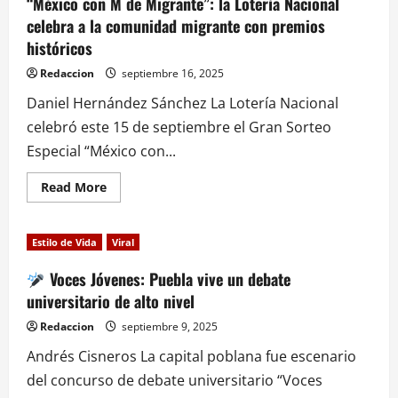
“México con M de Migrante”: la Lotería Nacional
celebra a la comunidad migrante con premios
históricos
Redaccion
septiembre 16, 2025
Daniel Hernández Sánchez La Lotería Nacional
celebró este 15 de septiembre el Gran Sorteo
Especial “México con...
Read
Read More
more
about
“México
con
Estilo de Vida
Viral
M
de
Migrante”:
Voces Jóvenes: Puebla vive un debate
la
universitario de alto nivel
Lotería
Nacional
celebra
Redaccion
septiembre 9, 2025
a
la
Andrés Cisneros La capital poblana fue escenario
comunidad
migrante
del concurso de debate universitario “Voces
con
premios