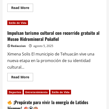
Lotería
Nacional
Read
Read More
more
about
Sheinbaum
Estilo de Vida
presume
abasto
del
Impulsan turismo cultural con recorrido gratuito al
90
Museo Hidromineral Peñafiel
%
en
medicamentos
Redaccion
agosto 5, 2025
y
anuncia
Ximena Solis El municipio de Tehuacán vive una
31
nuevos
nueva etapa en la promoción de su identidad
hospitales
cultural...
Read
Read More
more
about
Impulsan
turismo
Deportes
Entretenimiento
Estilo de Vida
cultural
con
recorrido
¡Prepárate para vivir la energía de Latidos
gratuito
Jóvenes!
al