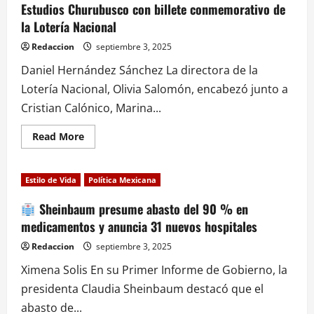
Estudios Churubusco con billete conmemorativo de
sorteo
“México
la Lotería Nacional
con
M
de
Redaccion
septiembre 3, 2025
Migrante”
en
Daniel Hernández Sánchez La directora de la
honor
a
Lotería Nacional, Olivia Salomón, encabezó junto a
nuestros
paisanos
Cristian Calónico, Marina...
Read
Read More
more
about
Olivia
Estilo de Vida
Política Mexicana
Salomón
celebra
los
Sheinbaum presume abasto del 90 % en
80
medicamentos y anuncia 31 nuevos hospitales
años
de
los
Redaccion
septiembre 3, 2025
Estudios
Churubusco
Ximena Solis En su Primer Informe de Gobierno, la
con
billete
presidenta Claudia Sheinbaum destacó que el
conmemorativo
de
abasto de...
la