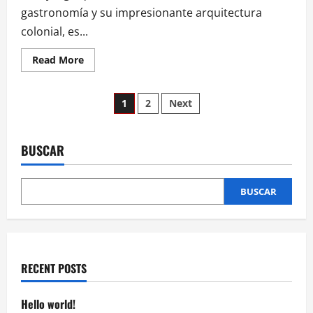
gastronomía y su impresionante arquitectura
colonial, es...
Read
Read More
more
about
Festival
Paginación
del
1
2
Next
Amor
2025:
de
Puebla
se
convierte
BUSCAR
entradas
en
la
capital
del
BUSCAR
romance
y
la
cultura
RECENT POSTS
Hello world!