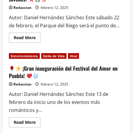
Museo
Hidromineral
Redaccion
febrero 12, 2025
Peñafiel
Autor: Daniel Hernández Sánchez Este sábado 22
de febrero, el Parque del Riego será el punto de...
Read
Read More
more
about
¡Prepárate
Entretenimiento
Estilo de Vida
Viral
para
vivir
la
¡Gran inauguración del Festival del Amor en
energía
Puebla!
de
Latidos
Jóvenes!
Redaccion
febrero 12, 2025
Autor: Daniel Hernández Sánchez Este 13 de
febrero da inicio uno de los eventos más
románticos y...
Read
Read More
more
about