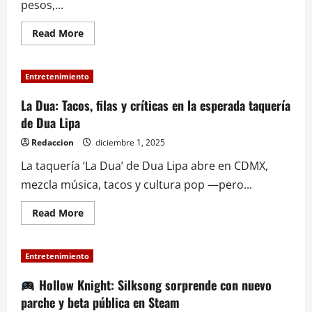
pesos,...
Read
Read More
more
about
Es
el
Entretenimiento
momento
de
participar
La Dua: Tacos, filas y críticas en la esperada taquería
por
de Dua Lipa
más
de
507.5
Redaccion
diciembre 1, 2025
mdp:
Melate,
La taquería ‘La Dua’ de Dua Lipa abre en CDMX,
Revancha
y
mezcla música, tacos y cultura pop —pero...
Revanchita
alcanzan
la
Read
Read More
bolsa
more
más
about
grande
La
de
Dua:
2025
Entretenimiento
Tacos,
filas
y
Hollow Knight: Silksong sorprende con nuevo
críticas
parche y beta pública en Steam
en
la