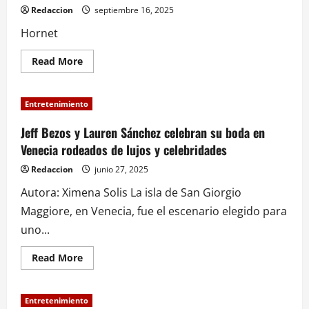
esperada
Redaccion
septiembre 16, 2025
taquería
de
Hornet
Dua
Lipa
Read
Read More
more
about
Hollow
Entretenimiento
Knight:
Silksong
sorprende
Jeff Bezos y Lauren Sánchez celebran su boda en
con
Venecia rodeados de lujos y celebridades
nuevo
parche
y
Redaccion
junio 27, 2025
beta
pública
Autora: Ximena Solis La isla de San Giorgio
en
Steam
Maggiore, en Venecia, fue el escenario elegido para
uno...
Read
Read More
more
about
Jeff
Bezos
Entretenimiento
y