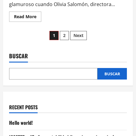
en
glamuroso cuando Olivia Salomón, directora...
su
primer
fin
Read
Read More
de
more
semana!
about
Cada
Paginación
día
1
2
Next
nos
sorprende
de
más
Olivia
Salomón:
BUSCAR
entradas
Tom
Cruise
la
saluda
BUSCAR
en
el
estreno
de
“Misión
Imposible”
RECENT POSTS
Hello world!