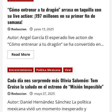
enfrenta
nueva
polémica
“Cómo entrenar a tu dragón” arrasa en taquilla con
tras
su live action: ¡197 millones en su primer fin de
testimonio
anónimo
semana!
sobre
presunto
vínculo
Redaccion
junio 15, 2025
inapropiado
Autor: Angel García El esperado live action de
“Cómo entrenar a tu dragón” se ha convertido en...
Read
Read More
more
about
“Cómo
entrenar
Entretenimiento
Política Mexicana
Viral
a
tu
dragón”
Cada día nos sorprende más Olivia Salomón: Tom
arrasa
Cruise la saluda en el estreno de “Misión Imposible”
en
taquilla
con
Redaccion
mayo 27, 2025
su
live
Autor: Daniel Hernández Sánchez La política
action:
¡197
mexicana vivió un momento inesperado y
millones