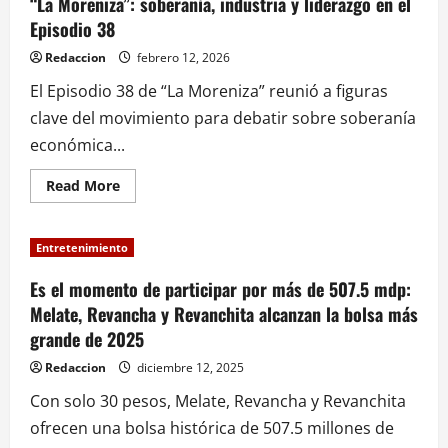
“La Moreniza”: soberanía, industria y liderazgo en el
Episodio 38
Redaccion
febrero 12, 2026
El Episodio 38 de “La Moreniza” reunió a figuras
clave del movimiento para debatir sobre soberanía
económica...
Read
Read More
more
about
“La
Moreniza”:
Entretenimiento
soberanía,
industria
y
Es el momento de participar por más de 507.5 mdp:
liderazgo
Melate, Revancha y Revanchita alcanzan la bolsa más
en
el
grande de 2025
Episodio
38
Redaccion
diciembre 12, 2025
Con solo 30 pesos, Melate, Revancha y Revanchita
ofrecen una bolsa histórica de 507.5 millones de