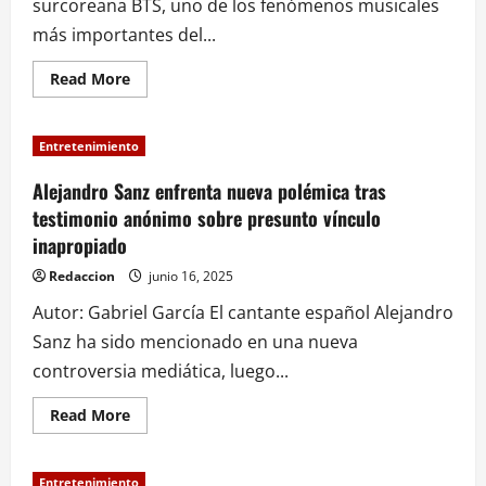
surcoreana BTS, uno de los fenómenos musicales
serie
del
más importantes del...
Chapulín
Colorado
Read
Read More
more
about
¡Misión
cumplida!
Entretenimiento
Los
7
miembros
Alejandro Sanz enfrenta nueva polémica tras
de
testimonio anónimo sobre presunto vínculo
BTS
concluyen
inapropiado
su
servicio
militar
Redaccion
junio 16, 2025
en
Corea
Autor: Gabriel García El cantante español Alejandro
del
Sur
Sanz ha sido mencionado en una nueva
controversia mediática, luego...
Read
Read More
more
about
Alejandro
Sanz
Entretenimiento