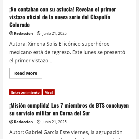
Lauren
Sánchez
¡No contaban con su astucia! Revelan el primer
celebran
vistazo oficial de la nueva serie del Chapulín
su
boda
Colorado
en
Venecia
rodeados
Redaccion
junio 21, 2025
de
lujos
Autora: Ximena Solis El icónico superhéroe
y
celebridades
mexicano está de regreso. Este lunes se presentó
el primer vistazo...
Read
Read More
more
about
¡No
contaban
Entretenimiento
Viral
con
su
astucia!
¡Misión cumplida! Los 7 miembros de BTS concluyen
Revelan
su servicio militar en Corea del Sur
el
primer
vistazo
Redaccion
junio 21, 2025
oficial
de
Autor: Gabriel García Este viernes, la agrupación
la
nueva