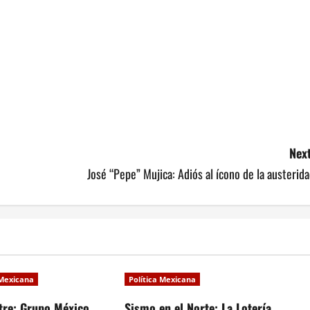
Next
José “Pepe” Mujica: Adiós al ícono de la austerid
 Mexicana
Política Mexicana
tre: Grupo México
Sismo en el Norte: La Lotería