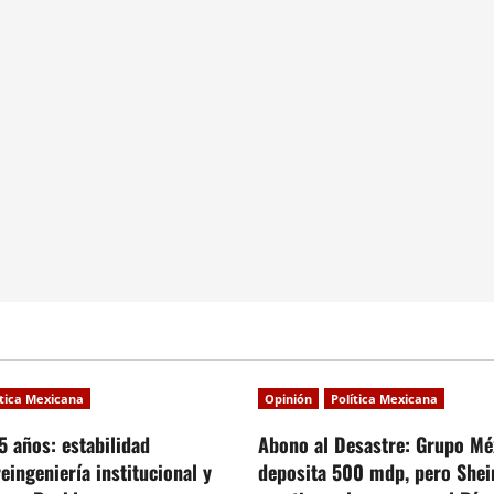
ítica Mexicana
Opinión
Política Mexicana
5 años: estabilidad
Abono al Desastre: Grupo Mé
reingeniería institucional y
deposita 500 mdp, pero She