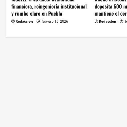
v
financiera, reingeniería institucional
deposita 500 m
y rumbo claro en Puebla
mantiene el cer
i
Redaccion
febrero 15, 2026
Redaccion
f
g
a
t
i
o
n