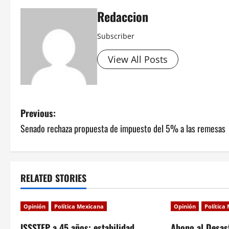
Redaccion
Subscriber
View All Posts
P
Previous:
Senado rechaza propuesta de impuesto del 5% a las remesas
o
s
t
RELATED STORIES
n
Opinión
Política Mexicana
Opinión
Política
a
ISSSTEP a 45 años: estabilidad
Abono al Desas