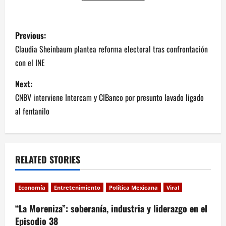
P
Previous:
o
Claudia Sheinbaum plantea reforma electoral tras confrontación
con el INE
s
Next:
t
CNBV interviene Intercam y CIBanco por presunto lavado ligado
n
al fentanilo
a
v
RELATED STORIES
i
Economía
Entretenimiento
Política Mexicana
Viral
g
“La Moreniza”: soberanía, industria y liderazgo en el
a
Episodio 38