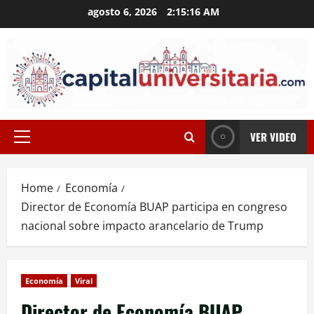
Skip
agosto 6, 2026
2:15:17 AM
to
content
VER VIDEO
Primary
Menu
Home
Economía
Director de Economía BUAP participa en congreso
nacional sobre impacto arancelario de Trump
Economía
Viral
Director de Economía BUAP