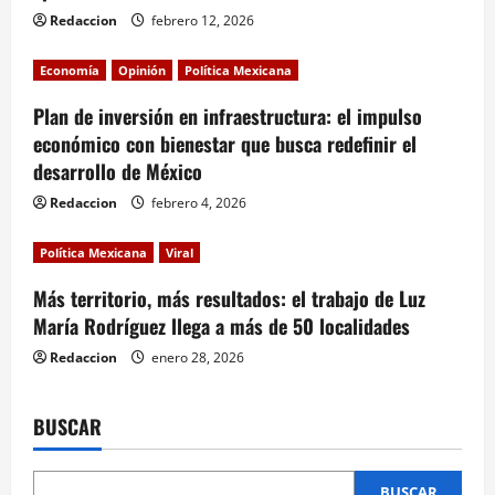
Redaccion
febrero 12, 2026
t
i
Economía
Opinión
Política Mexicana
Plan de inversión en infraestructura: el impulso
o
económico con bienestar que busca redefinir el
n
desarrollo de México
Redaccion
febrero 4, 2026
Política Mexicana
Viral
Más territorio, más resultados: el trabajo de Luz
María Rodríguez llega a más de 50 localidades
Redaccion
enero 28, 2026
BUSCAR
BUSCAR