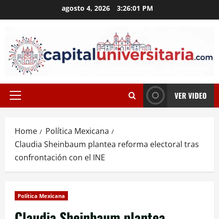
Skip
agosto 4, 2026
3:26:02 PM
to
content
VER VIDEO
Primary
Menu
Home
Política Mexicana
Claudia Sheinbaum plantea reforma electoral tras
confrontación con el INE
Política Mexicana
Claudia Sheinbaum plantea