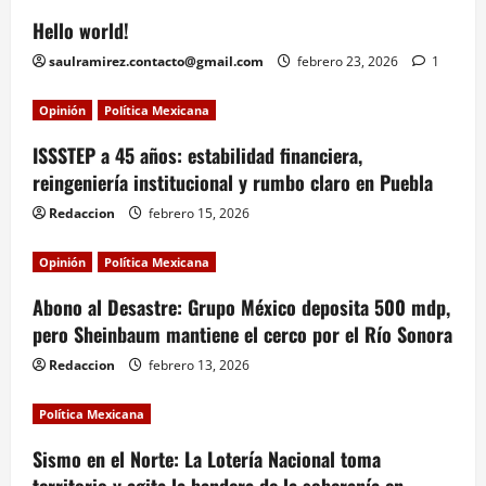
Hello world!
saulramirez.contacto@gmail.com
febrero 23, 2026
1
Opinión
Política Mexicana
ISSSTEP a 45 años: estabilidad financiera,
reingeniería institucional y rumbo claro en Puebla
Redaccion
febrero 15, 2026
Opinión
Política Mexicana
Abono al Desastre: Grupo México deposita 500 mdp,
pero Sheinbaum mantiene el cerco por el Río Sonora
Redaccion
febrero 13, 2026
Política Mexicana
Sismo en el Norte: La Lotería Nacional toma
territorio y agita la bandera de la soberanía en