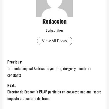
Redaccion
Subscriber
View All Posts
P
Previous:
o
Tormenta tropical Andrea: trayectoria, riesgos y monitoreo
constante
s
Next:
t
Director de Economía BUAP participa en congreso nacional sobre
n
impacto arancelario de Trump