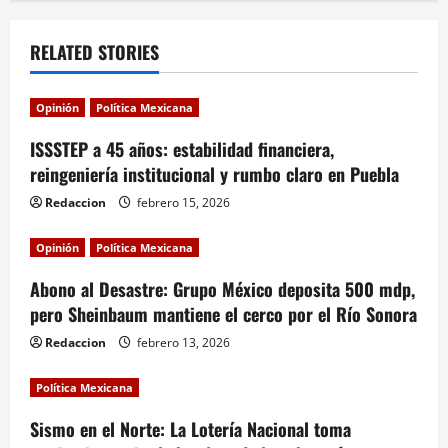
a
v
RELATED STORIES
i
Opinión
Política Mexicana
g
ISSSTEP a 45 años: estabilidad financiera,
a
reingeniería institucional y rumbo claro en Puebla
Redaccion
febrero 15, 2026
t
i
Opinión
Política Mexicana
Abono al Desastre: Grupo México deposita 500 mdp,
o
pero Sheinbaum mantiene el cerco por el Río Sonora
n
Redaccion
febrero 13, 2026
Política Mexicana
Sismo en el Norte: La Lotería Nacional toma