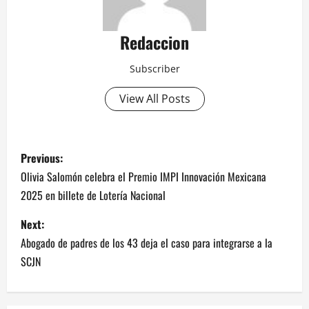
Redaccion
Subscriber
View All Posts
P
Previous:
o
Olivia Salomón celebra el Premio IMPI Innovación Mexicana
2025 en billete de Lotería Nacional
s
Next:
t
Abogado de padres de los 43 deja el caso para integrarse a la
n
SCJN
a