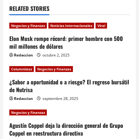
v
RELATED STORIES
i
Negocios y Finanzas
Noticias Internacionales
Viral
g
Elon Musk rompe récord: primer hombre con 500
a
mil millones de dólares
Redaccion
octubre 2, 2025
t
i
Columnistas
Negocios y Finanzas
¿Sabor a oportunidad o a riesgo? El regreso bursátil
o
de Nutrisa
n
Redaccion
septiembre 28, 2025
Negocios y Finanzas
Agustín Coppel deja la dirección general de Grupo
Coppel en reestructura directiva