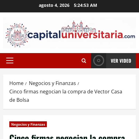
Skip
agosto 4, 2026
5:24:53 AM
to
content
VER VIDEO
Primary
Menu
Home
Negocios y Finanzas
Cinco firmas negocian la compra de Vector Casa
de Bolsa
Negocios y Finanzas
Cinco firmas negocian la compra