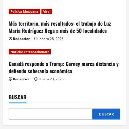
t
Política Mexicana
Viral
i
Más territorio, más resultados: el trabajo de Luz
María Rodríguez llega a más de 50 localidades
o
Redaccion
enero 28, 2026
n
Noticias Internacionales
Canadá responde a Trump: Carney marca distancia y
defiende soberanía económica
Redaccion
enero 23, 2026
BUSCAR
BUSCAR