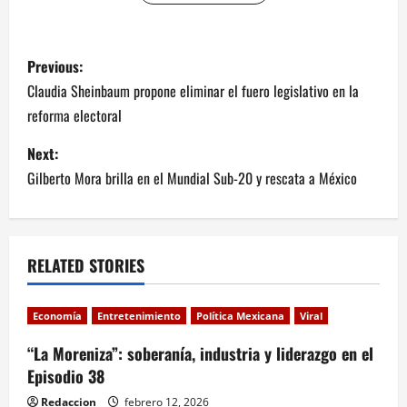
P
Previous:
o
Claudia Sheinbaum propone eliminar el fuero legislativo en la
reforma electoral
s
Next:
t
Gilberto Mora brilla en el Mundial Sub-20 y rescata a México
n
a
RELATED STORIES
v
i
Economía
Entretenimiento
Política Mexicana
Viral
“La Moreniza”: soberanía, industria y liderazgo en el
g
Episodio 38
a
Redaccion
febrero 12, 2026