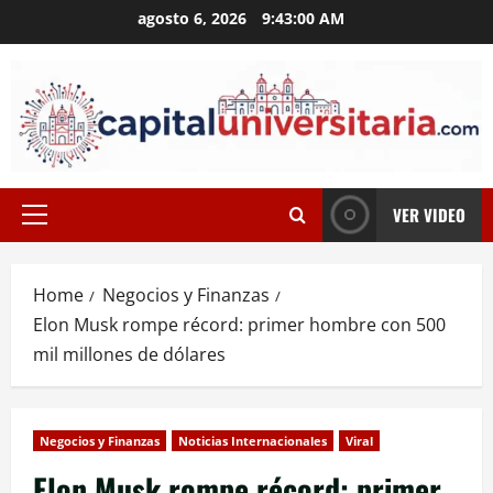
Skip
agosto 6, 2026
9:43:00 AM
to
content
VER VIDEO
Primary
Menu
Home
Negocios y Finanzas
Elon Musk rompe récord: primer hombre con 500
mil millones de dólares
Negocios y Finanzas
Noticias Internacionales
Viral
Elon Musk rompe récord: primer