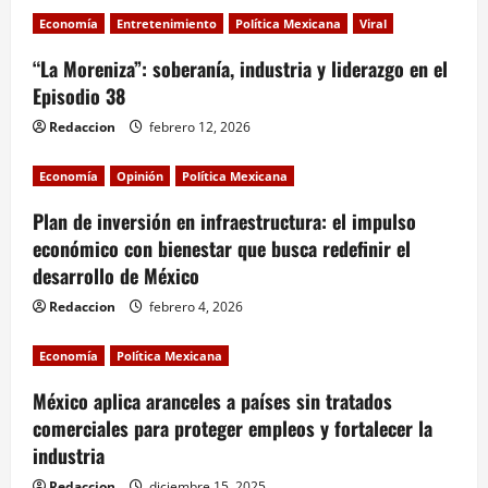
i
Economía
Entretenimiento
Política Mexicana
Viral
“La Moreniza”: soberanía, industria y liderazgo en el
g
Episodio 38
a
Redaccion
febrero 12, 2026
t
Economía
Opinión
Política Mexicana
i
Plan de inversión en infraestructura: el impulso
económico con bienestar que busca redefinir el
o
desarrollo de México
n
Redaccion
febrero 4, 2026
Economía
Política Mexicana
México aplica aranceles a países sin tratados
comerciales para proteger empleos y fortalecer la
industria
Redaccion
diciembre 15, 2025