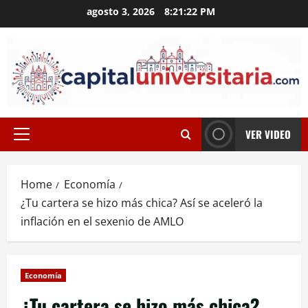
Skip
agosto 3, 2026
8:21:23 PM
to
content
VER VIDEO
Primary
Menu
Home
Economía
¿Tu cartera se hizo más chica? Así se aceleró la
inflación en el sexenio de AMLO
Economía
¿Tu cartera se hizo más chica?