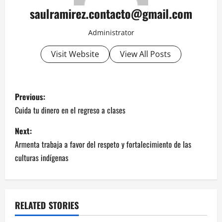
saulramirez.contacto@gmail.com
Administrator
Visit Website
View All Posts
P
Previous:
o
Cuida tu dinero en el regreso a clases
s
Next:
Armenta trabaja a favor del respeto y fortalecimiento de las
t
culturas indígenas
n
a
RELATED STORIES
v