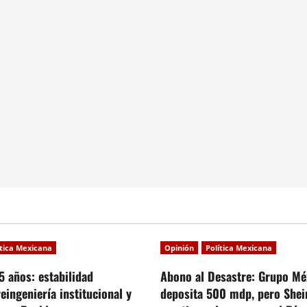
ítica Mexicana
Opinión
Política Mexicana
5 años: estabilidad
Abono al Desastre: Grupo Mé
reingeniería institucional y
deposita 500 mdp, pero She