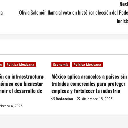
Next
 a
Olivia Salomón llama al voto en histórica elección del Pod
Judici
ón
Política Mexicana
Economía
Política Mexicana
ón en infraestructura:
México aplica aranceles a países sin
nómico con bienestar
tratados comerciales para proteger
inir el desarrollo de
empleos y fortalecer la industria
Redaccion
diciembre 15, 2025
ebrero 4, 2026