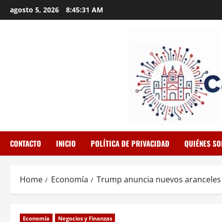
Skip
agosto 5, 2026
8:45:32 AM
to
content
CONTACTO
INICIO
POLÍTICA DE PRIVACIDAD
QUIÉNES S
Home
Economía
Trump anuncia nuevos aranceles a
Economía
Negocios y Finanzas