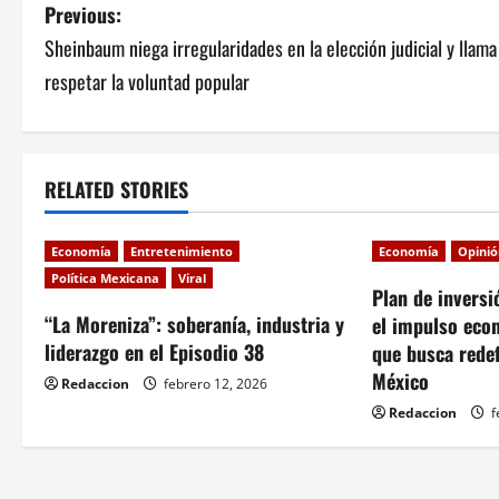
P
Previous:
Sheinbaum niega irregularidades en la elección judicial y llama
o
respetar la voluntad popular
s
t
RELATED STORIES
n
a
Economía
Entretenimiento
Economía
Opini
Política Mexicana
Viral
v
Plan de inversi
“La Moreniza”: soberanía, industria y
el impulso eco
i
liderazgo en el Episodio 38
que busca redef
México
g
Redaccion
febrero 12, 2026
Redaccion
f
a
t