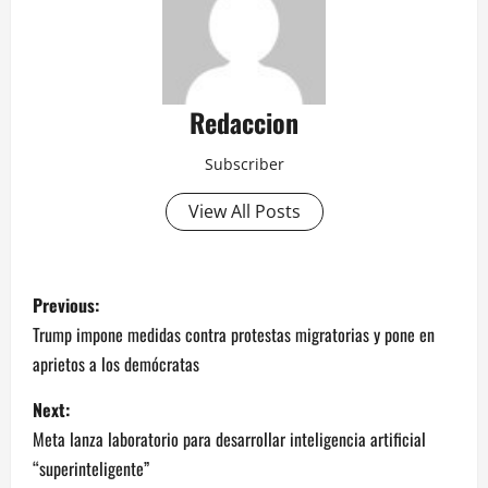
Redaccion
Subscriber
View All Posts
P
Previous:
o
Trump impone medidas contra protestas migratorias y pone en
aprietos a los demócratas
s
Next:
t
Meta lanza laboratorio para desarrollar inteligencia artificial
n
“superinteligente”