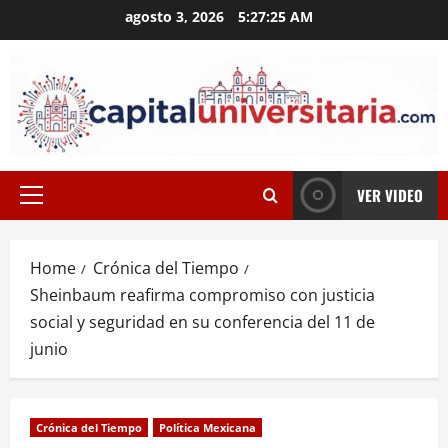
Skip
agosto 3, 2026
5:27:25 AM
to
content
VER VIDEO
Primary
Menu
Home
Crónica del Tiempo
Sheinbaum reafirma compromiso con justicia
social y seguridad en su conferencia del 11 de
junio
Crónica del Tiempo
Política Mexicana