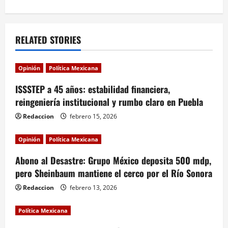
a
v
RELATED STORIES
i
Opinión
Política Mexicana
g
ISSSTEP a 45 años: estabilidad financiera,
a
reingeniería institucional y rumbo claro en Puebla
Redaccion
febrero 15, 2026
t
i
Opinión
Política Mexicana
Abono al Desastre: Grupo México deposita 500 mdp,
o
pero Sheinbaum mantiene el cerco por el Río Sonora
n
Redaccion
febrero 13, 2026
Política Mexicana