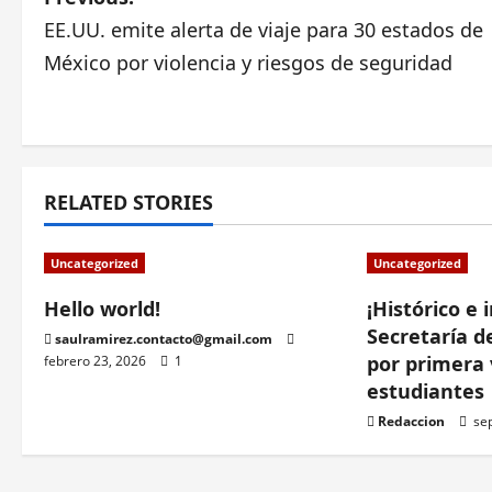
P
EE.UU. emite alerta de viaje para 30 estados de
o
México por violencia y riesgos de seguridad
s
t
n
RELATED STORIES
a
Uncategorized
Uncategorized
v
Hello world!
¡Histórico e 
i
Secretaría 
saulramirez.contacto@gmail.com
g
por primera 
febrero 23, 2026
1
estudiantes
a
Redaccion
sep
t