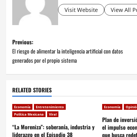
Visit Website
View All P
P
Previous:
El riesgo de alimentar la inteligencia artificial con datos
o
generados por el propio sistema
s
t
RELATED STORIES
n
a
Economía
Entretenimiento
Economía
Opini
Política Mexicana
Viral
v
Plan de inversi
“La Moreniza”: soberanía, industria y
el impulso eco
i
liderazgo en el Episodio 38
que busca redef