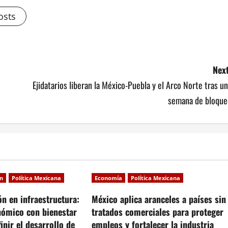
osts
Next
Ejidatarios liberan la México-Puebla y el Arco Norte tras u
semana de bloque
ón
Política Mexicana
Economía
Política Mexicana
ón en infraestructura:
México aplica aranceles a países sin
nómico con bienestar
tratados comerciales para proteger
inir el desarrollo de
empleos y fortalecer la industria