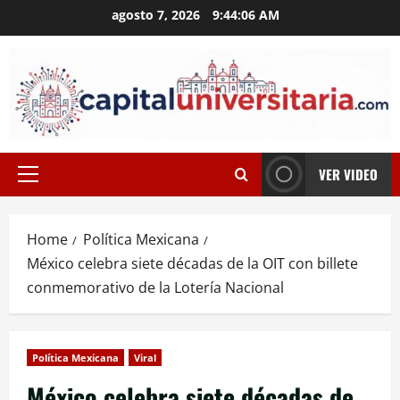
Skip
agosto 7, 2026
9:44:07 AM
to
content
VER VIDEO
Primary
Menu
Home
Política Mexicana
México celebra siete décadas de la OIT con billete
conmemorativo de la Lotería Nacional
Política Mexicana
Viral
México celebra siete décadas de