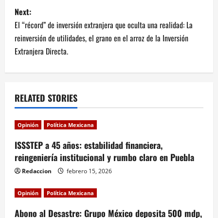
s
Next:
t
El “récord” de inversión extranjera que oculta una realidad: La
n
reinversión de utilidades, el grano en el arroz de la Inversión
Extranjera Directa.
a
v
RELATED STORIES
i
g
Opinión
Política Mexicana
a
ISSSTEP a 45 años: estabilidad financiera,
reingeniería institucional y rumbo claro en Puebla
t
Redaccion
febrero 15, 2026
i
Opinión
Política Mexicana
o
Abono al Desastre: Grupo México deposita 500 mdp,