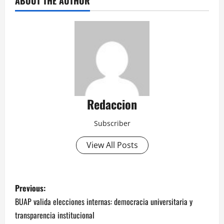
ABOUT THE AUTHOR
Redaccion
Subscriber
View All Posts
P
Previous:
o
BUAP valida elecciones internas: democracia universitaria y
transparencia institucional