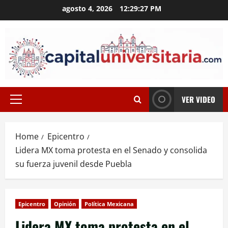
Skip
agosto 4, 2026
12:29:28 PM
to
content
VER VIDEO
Primary
Menu
Home
Epicentro
Lidera MX toma protesta en el Senado y consolida
su fuerza juvenil desde Puebla
Epicentro
Opinión
Política Mexicana
Lidera MX toma protesta en el