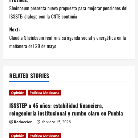
o
Sheinbaum presenta nueva propuesta para mejorar pensiones del
ISSSTE: diálogo con la CNTE continúa
s
Next:
t
Claudia Sheinbaum reafirma su agenda social y energética en la
n
mañanera del 29 de mayo
a
v
RELATED STORIES
i
Opinión
Política Mexicana
g
ISSSTEP a 45 años: estabilidad financiera,
a
reingeniería institucional y rumbo claro en Puebla
Redaccion
febrero 15, 2026
t
Opinión
Política Mexicana