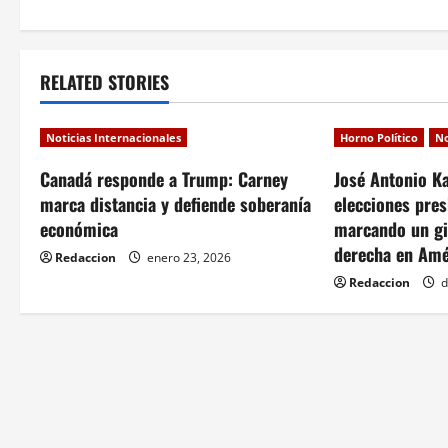
s
t
RELATED STORIES
n
a
Noticias Internacionales
Horno Político
No
v
Canadá responde a Trump: Carney
José Antonio Ka
marca distancia y defiende soberanía
elecciones pres
i
económica
marcando un gir
derecha en Amé
g
Redaccion
enero 23, 2026
Redaccion
d
a
t
i
o