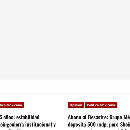
ítica Mexicana
Opinión
Política Mexicana
5 años: estabilidad
Abono al Desastre: Grupo Mé
reingeniería institucional y
deposita 500 mdp, pero She