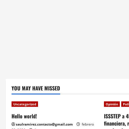
n
YOU MAY HAVE MISSED
Uncategorized
Opinión
Pol
Hello world!
ISSSTEP a 4
financiera, 
saulramirez.contacto@gmail.com
febrero