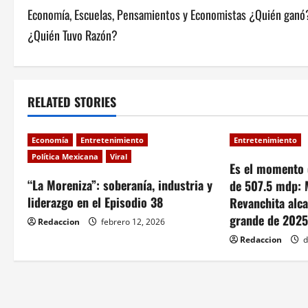
Economía, Escuelas, Pensamientos y Economistas ¿Quién ganó
o
¿Quién Tuvo Razón?
s
t
RELATED STORIES
n
a
Economía
Entretenimiento
Entretenimiento
Política Mexicana
Viral
v
Es el momento 
“La Moreniza”: soberanía, industria y
de 507.5 mdp: 
i
liderazgo en el Episodio 38
Revanchita alc
grande de 202
g
Redaccion
febrero 12, 2026
Redaccion
d
a
t