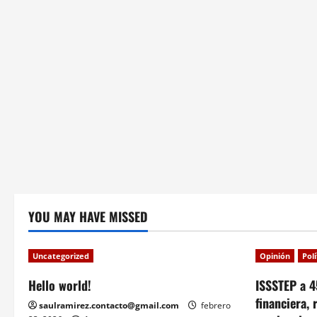
i
o
n
YOU MAY HAVE MISSED
Uncategorized
Opinión
Pol
Hello world!
ISSSTEP a 4
financiera, 
saulramirez.contacto@gmail.com
febrero