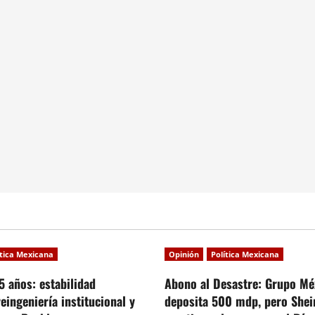
ítica Mexicana
Opinión
Política Mexicana
5 años: estabilidad
Abono al Desastre: Grupo Mé
reingeniería institucional y
deposita 500 mdp, pero She