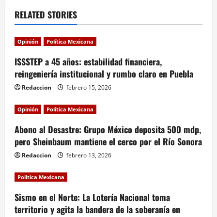
a
RELATED STORIES
v
i
Opinión
Política Mexicana
ISSSTEP a 45 años: estabilidad financiera,
g
reingeniería institucional y rumbo claro en Puebla
a
Redaccion
febrero 15, 2026
t
Opinión
Política Mexicana
i
Abono al Desastre: Grupo México deposita 500 mdp,
pero Sheinbaum mantiene el cerco por el Río Sonora
o
Redaccion
febrero 13, 2026
n
Política Mexicana
Sismo en el Norte: La Lotería Nacional toma
territorio y agita la bandera de la soberanía en