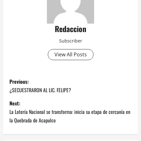
Redaccion
Subscriber
View All Posts
P
Previous:
o
¿SECUESTRARON AL LIC. FELIPE?
s
Next:
La Lotería Nacional se transforma: inicia su etapa de cercanía en
t
la Quebrada de Acapulco
n