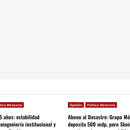
ítica Mexicana
Opinión
Política Mexicana
5 años: estabilidad
Abono al Desastre: Grupo Mé
reingeniería institucional y
deposita 500 mdp, pero She