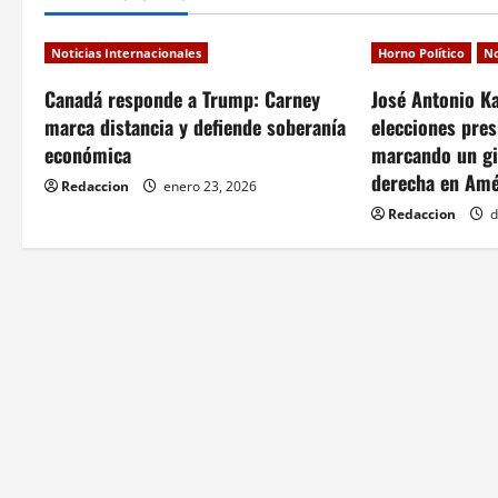
n
a
Noticias Internacionales
Horno Político
No
v
Canadá responde a Trump: Carney
José Antonio Ka
marca distancia y defiende soberanía
elecciones pres
i
económica
marcando un gir
derecha en Amé
g
Redaccion
enero 23, 2026
Redaccion
d
a
t
i
o
n