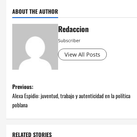
ABOUT THE AUTHOR
Redaccion
Subscriber
View All Posts
P
Previous:
Alexa Espidio: juventud, trabajo y autenticidad en la política
o
poblana
s
t
RELATED STORIES