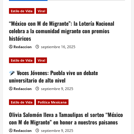
i
Estilo de Vida
Viral
g
“México con M de Migrante”: la Lotería Nacional
a
celebra a la comunidad migrante con premios
históricos
t
Redaccion
septiembre 16, 2025
i
Estilo de Vida
Viral
o
Voces Jóvenes: Puebla vive un debate
n
universitario de alto nivel
Redaccion
septiembre 9, 2025
Estilo de Vida
Política Mexicana
Olivia Salomón lleva a Tamaulipas el sorteo “México
con M de Migrante” en honor a nuestros paisanos
Redaccion
septiembre 9, 2025