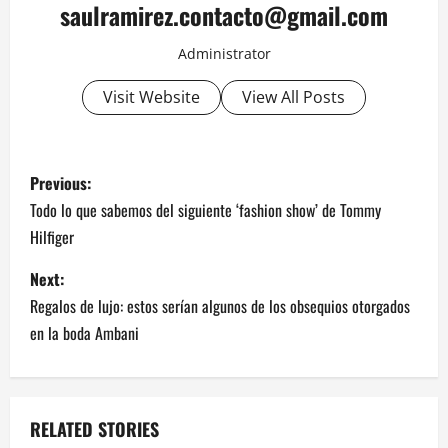
saulramirez.contacto@gmail.com
Administrator
Visit Website
View All Posts
P
Previous:
o
Todo lo que sabemos del siguiente ‘fashion show’ de Tommy
Hilfiger
s
Next:
t
Regalos de lujo: estos serían algunos de los obsequios otorgados
n
en la boda Ambani
a
v
RELATED STORIES