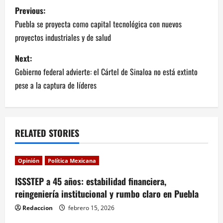
P
Previous:
o
Puebla se proyecta como capital tecnológica con nuevos
proyectos industriales y de salud
s
Next:
t
Gobierno federal advierte: el Cártel de Sinaloa no está extinto
n
pese a la captura de líderes
a
v
RELATED STORIES
i
Opinión
Política Mexicana
g
ISSSTEP a 45 años: estabilidad financiera,
a
reingeniería institucional y rumbo claro en Puebla
Redaccion
febrero 15, 2026
t