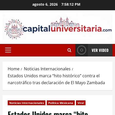
Skip
agosto 6, 2026
7:58:12 PM
to
content
VER VIDEO
Primary
Menu
Home
Noticias Internacionales
Estados Unidos marca “hito histórico” contra el
narcotráfico tras declaración de El Mayo Zambada
Noticias Internacionales
Política Mexicana
Viral
Estados Unidos marca “hito