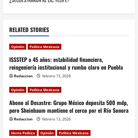
t
n
a
RELATED STORIES
v
Opinión
Política Mexicana
i
ISSSTEP a 45 años: estabilidad financiera,
reingeniería institucional y rumbo claro en Puebla
g
Redaccion
febrero 15, 2026
a
Opinión
Política Mexicana
t
Abono al Desastre: Grupo México deposita 500 mdp,
i
pero Sheinbaum mantiene el cerco por el Río Sonora
o
Redaccion
febrero 13, 2026
n
Horno Político
Opinión
Política Mexicana