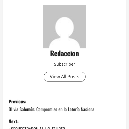
Redaccion
Subscriber
View All Posts
P
Previous:
o
Olivia Salomón: Compromiso en la Lotería Nacional
s
Next:
¿SECUESTRARON AL LIC. FELIPE?