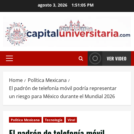
Skip
agosto 3, 2026
1:51:06 PM
to
content
VER VIDEO
Primary
Menu
Home
Política Mexicana
El padrón de telefonía móvil podría representar
un riesgo para México durante el Mundial 2026
Política Mexicana
Tecnología
Viral
El padrón de telefonía móvil