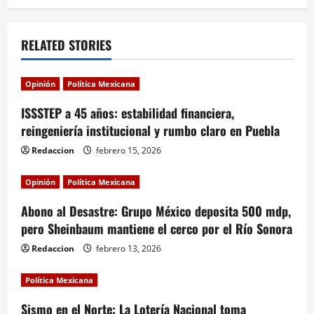
a
v
RELATED STORIES
i
Opinión
Política Mexicana
g
ISSSTEP a 45 años: estabilidad financiera,
a
reingeniería institucional y rumbo claro en Puebla
Redaccion
febrero 15, 2026
t
i
Opinión
Política Mexicana
Abono al Desastre: Grupo México deposita 500 mdp,
o
pero Sheinbaum mantiene el cerco por el Río Sonora
n
Redaccion
febrero 13, 2026
Política Mexicana
Sismo en el Norte: La Lotería Nacional toma