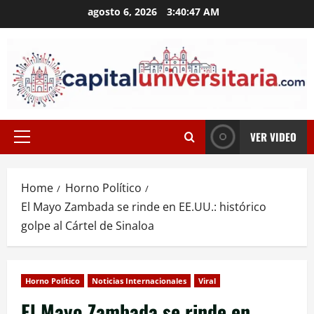
Skip
agosto 6, 2026
3:40:47 AM
to
content
VER VIDEO
Primary
Menu
Home
Horno Político
El Mayo Zambada se rinde en EE.UU.: histórico
golpe al Cártel de Sinaloa
Horno Político
Noticias Internacionales
Viral
El Mayo Zambada se rinde en