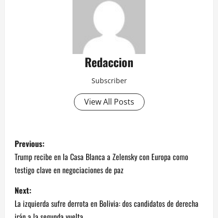
Redaccion
Subscriber
View All Posts
P
Previous:
o
Trump recibe en la Casa Blanca a Zelensky con Europa como
testigo clave en negociaciones de paz
s
Next:
t
La izquierda sufre derrota en Bolivia: dos candidatos de derecha
irán a la segunda vuelta