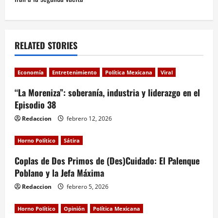
n
a
v
RELATED STORIES
i
Economía
Entretenimiento
Política Mexicana
Viral
g
“La Moreniza”: soberanía, industria y liderazgo en el
a
Episodio 38
Redaccion
febrero 12, 2026
t
i
Horno Político
Sátira
Coplas de Dos Primos de (Des)Cuidado: El Palenque
o
Poblano y la Jefa Máxima
n
Redaccion
febrero 5, 2026
Horno Político
Opinión
Política Mexicana