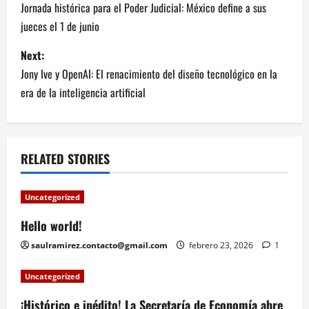
o
Jornada histórica para el Poder Judicial: México define a sus
jueces el 1 de junio
s
Next:
t
Jony Ive y OpenAI: El renacimiento del diseño tecnológico en la
n
era de la inteligencia artificial
a
v
RELATED STORIES
i
Uncategorized
g
Hello world!
a
saulramirez.contacto@gmail.com
febrero 23, 2026
1
t
Uncategorized
i
¡Histórico e inédito! La Secretaría de Economía abre