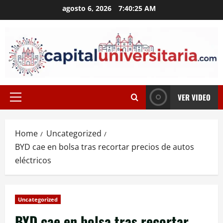
Skip
agosto 6, 2026
7:40:25 AM
to
content
VER VIDEO
Primary
Menu
Home
Uncategorized
BYD cae en bolsa tras recortar precios de autos
eléctricos
Uncategorized
BYD cae en bolsa tras recortar