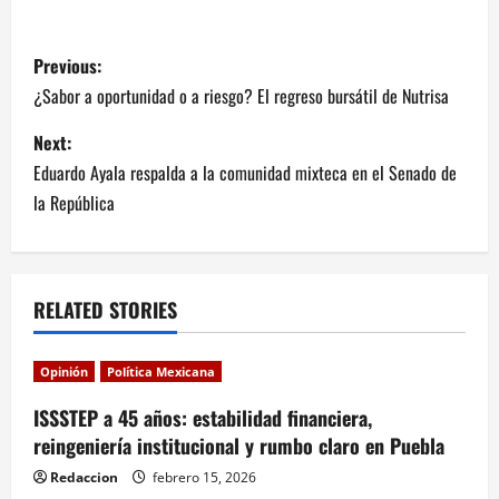
P
Previous:
o
¿Sabor a oportunidad o a riesgo? El regreso bursátil de Nutrisa
s
Next:
Eduardo Ayala respalda a la comunidad mixteca en el Senado de
t
la República
n
a
RELATED STORIES
v
i
Opinión
Política Mexicana
ISSSTEP a 45 años: estabilidad financiera,
g
reingeniería institucional y rumbo claro en Puebla
a
Redaccion
febrero 15, 2026