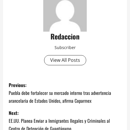
Redaccion
Subscriber
View All Posts
P
Previous:
o
Puebla debe fortalecer su mercado interno tras advertencia
arancelaria de Estados Unidos, afirma Coparmex
s
Next:
t
EE.UU. Planea Enviar a Inmigrantes Ilegales y Criminales al
Centro de Detención de Guantánamo