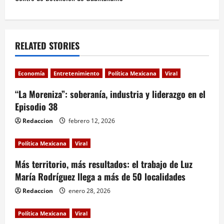
n
a
v
RELATED STORIES
i
Economía
Entretenimiento
Política Mexicana
Viral
g
“La Moreniza”: soberanía, industria y liderazgo en el
a
Episodio 38
Redaccion
febrero 12, 2026
t
i
Política Mexicana
Viral
Más territorio, más resultados: el trabajo de Luz
o
María Rodríguez llega a más de 50 localidades
n
Redaccion
enero 28, 2026
Política Mexicana
Viral