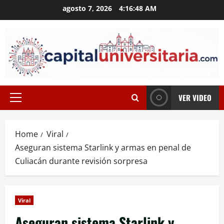
Skip
agosto 7, 2026
4:16:48 AM
to
content
VER VIDEO
Primary
Menu
Home
Viral
Aseguran sistema Starlink y armas en penal de
Culiacán durante revisión sorpresa
Viral
Aseguran sistema Starlink y