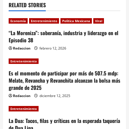
v
RELATED STORIES
i
Economía
Entretenimiento
Política Mexicana
Viral
g
“La Moreniza”: soberanía, industria y liderazgo en el
a
Episodio 38
Redaccion
febrero 12, 2026
t
i
Entretenimiento
Es el momento de participar por más de 507.5 mdp:
o
Melate, Revancha y Revanchita alcanzan la bolsa más
n
grande de 2025
Redaccion
diciembre 12, 2025
Entretenimiento
La Dua: Tacos, filas y críticas en la esperada taquería
de Dua Lipa