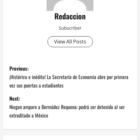
Redaccion
Subscriber
View All Posts
P
Previous:
o
¡Histórico e inédito! La Secretaría de Economía abre por primera
vez sus puertas a estudiantes
s
Next:
t
Niegan amparo a Bermúdez Requena: podrá ser detenido al ser
n
extraditado a México
a