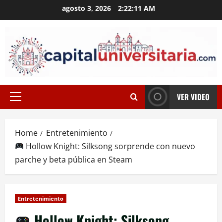
Skip
agosto 3, 2026
2:22:12 AM
to
content
VER VIDEO
Primary
Menu
Home
Entretenimiento
Hollow Knight: Silksong sorprende con nuevo
parche y beta pública en Steam
Entretenimiento
Hollow Knight: Silksong