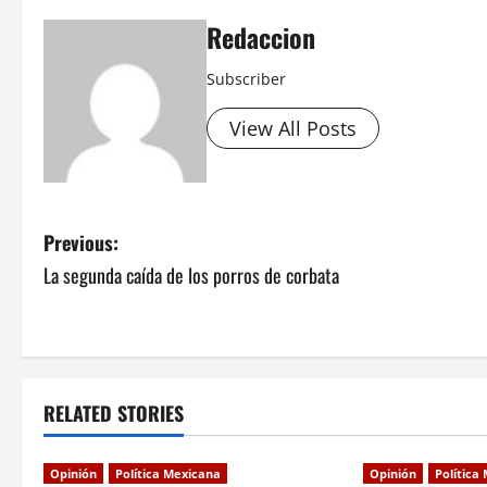
Redaccion
Subscriber
View All Posts
P
Previous:
La segunda caída de los porros de corbata
o
s
t
RELATED STORIES
n
a
Opinión
Política Mexicana
Opinión
Política