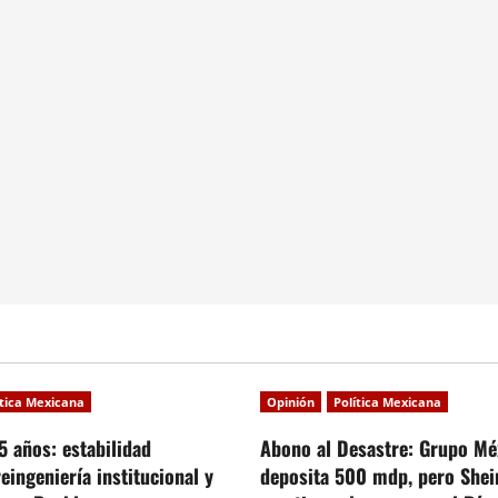
ítica Mexicana
Opinión
Política Mexicana
5 años: estabilidad
Abono al Desastre: Grupo Mé
reingeniería institucional y
deposita 500 mdp, pero She