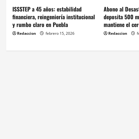
v
ISSSTEP a 45 años: estabilidad
Abono al Desas
financiera, reingeniería institucional
deposita 500 m
i
y rumbo claro en Puebla
mantiene el cer
g
Redaccion
febrero 15, 2026
Redaccion
f
a
t
i
o
n