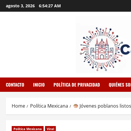
Skip
agosto 3, 2026
6:54:28 AM
to
content
CONTACTO
INICIO
POLÍTICA DE PRIVACIDAD
QUIÉNES S
Home
Política Mexicana
Jóvenes poblanos listos 
Política Mexicana
Viral