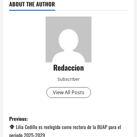
ABOUT THE AUTHOR
Redaccion
Subscriber
View All Posts
P
Previous:
o
Lilia Cedillo es reelegida como rectora de la BUAP para el
periodo 2025-2029