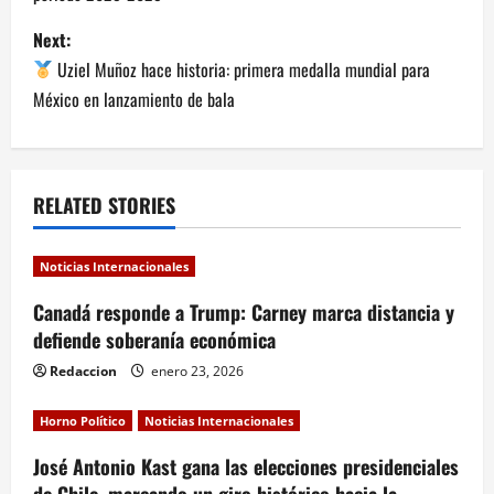
s
Next:
t
Uziel Muñoz hace historia: primera medalla mundial para
n
México en lanzamiento de bala
a
v
RELATED STORIES
i
Noticias Internacionales
g
Canadá responde a Trump: Carney marca distancia y
a
defiende soberanía económica
Redaccion
enero 23, 2026
t
i
Horno Político
Noticias Internacionales
José Antonio Kast gana las elecciones presidenciales
o
de Chile, marcando un giro histórico hacia la