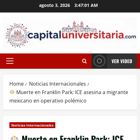
Skip
agosto 3, 2026
3:47:02 AM
to
content
VER VIDEO
Primary
Menu
Home
Noticias Internacionales
Muerte en Franklin Park: ICE asesina a migrante
mexicano en operativo polémico
Noticias Internacionales
Muerte en Franklin Park: ICE